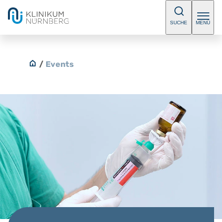
SUCHE
MENÜ
/
Events