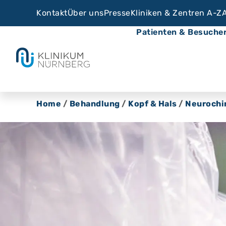
Kontakt
Über uns
Presse
Kliniken & Zentren A-Z
Patienten & Besuche
Home
/
Behandlung
/
Kopf & Hals
/
Neurochi