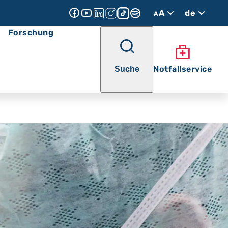
A
de
A
Forschung
Notfallservice
Suche