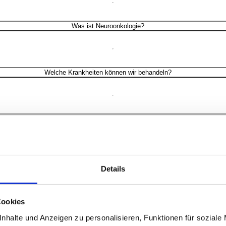
Was ist Neuroonkologie?
Welche Krankheiten können wir behandeln?
Wie läuft eine Hirntumoroperation ab?
Was ist danach wichtig?
Details
Cookies
Wie kann ich einen Termin vereinbaren?
nhalte und Anzeigen zu personalisieren, Funktionen für soziale