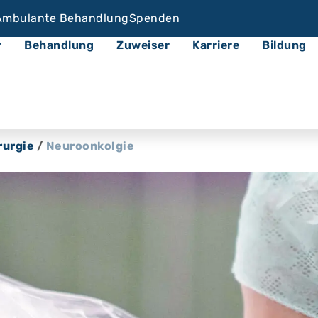
Ambulante Behandlung
Spenden
r
Behandlung
Zuweiser
Karriere
Bildung
rurgie
/
Neuroonkolgie