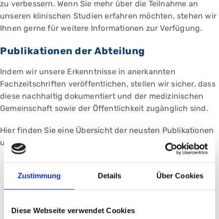
zu verbessern. Wenn Sie mehr über die Teilnahme an
unseren klinischen Studien erfahren möchten, stehen wir
Ihnen gerne für weitere Informationen zur Verfügung.
Publikationen der Abteilung
Indem wir unsere Erkenntnisse in anerkannten
Fachzeitschriften veröffentlichen, stellen wir sicher, dass
diese nachhaltig dokumentiert und der medizinischen
Gemeinschaft sowie der Öffentlichkeit zugänglich sind.
Hier finden Sie eine Übersicht der neusten Publikationen
unserer Abteilung:
Rech, J,...,
Hueber, AJ
et al.
Abatacept inhibits inflammation and onset of
Zustimmung
Details
Über Cookies
rheumatoid arthritis in individuals at high risk
(ARIAA): a randomised, international, multicentre,
Diese Webseite verwendet Cookies
double-blind, placebo-controlled trial. Lancet. 2024