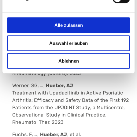
Baur, V, …,
Hueber, A
et al.
VEXAS-Syndrome, a newly described
autoinflammatory systemic disease with
dermatologic manifestations.
Alle zulassen
J Dtsch Dermatol Ges. 2023
Auswahl erlauben
Bartsch, V, …,
Hueber, AJ
Screening for psoriatic arthritis in dermatological
settings-are handheld ultrasound devices the
Ablehnen
gamechangers we hoped for?
Rheumatology (Oxford). 2023
Werner, SG, …,
Hueber, AJ
Treatment with Upadacitinib in Active Psoriatic
Arthritis: Efficacy and Safety Data of the First 192
Patients from the UPJOINT Study, a Multicentre,
Observational Study in Clinical Practice.
Rheumatol Ther. 2023
Fuchs, F, …,
Hueber, AJ
, et al.