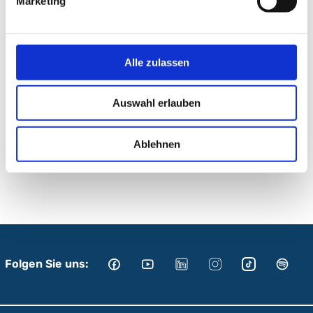
Marketing
Klinikum Nürnberg, Campus Nord
Prof.-Ernst-Nathan-Str. 1
90419 Nürnberg
Alle zulassen
Haus: 22
Stockwerk: EG
Auswahl erlauben
Raum: 97
Ablehnen
Anmelden
Folgen Sie uns: