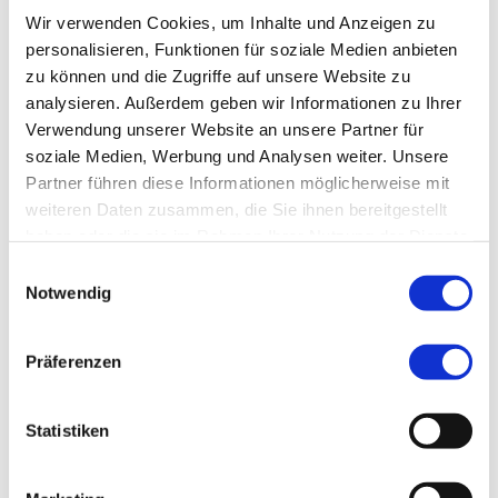
Wir verwenden Cookies, um Inhalte und Anzeigen zu
personalisieren, Funktionen für soziale Medien anbieten
zu können und die Zugriffe auf unsere Website zu
analysieren. Außerdem geben wir Informationen zu Ihrer
Verwendung unserer Website an unsere Partner für
soziale Medien, Werbung und Analysen weiter. Unsere
Partner führen diese Informationen möglicherweise mit
weiteren Daten zusammen, die Sie ihnen bereitgestellt
Urologische Tagesklinik
haben oder die sie im Rahmen Ihrer Nutzung der Dienste
gesammelt haben.
Einwilligungsauswahl
Bitte vereinbaren Sie einen Termin.
Notwendig
Tel.:
+49 (0) 911 398-2767
E-Mail:
patienten-navi@klinikum-
Präferenzen
nuernberg.de
Fax: +49 (0) 911 398-2654
Statistiken
Adresse