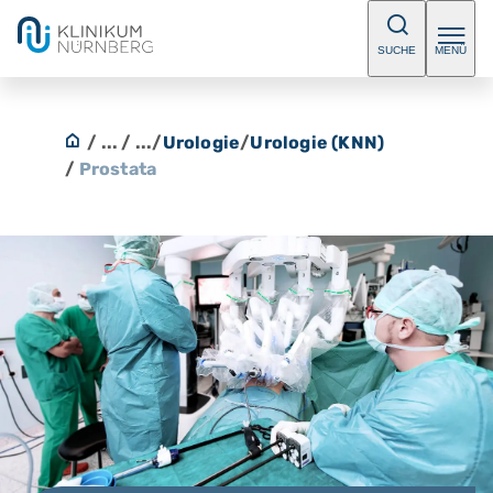
SUCHE
MENÜ
/ ...
/ ...
/
Urologie
/
Urologie (KNN)
/
Prostata