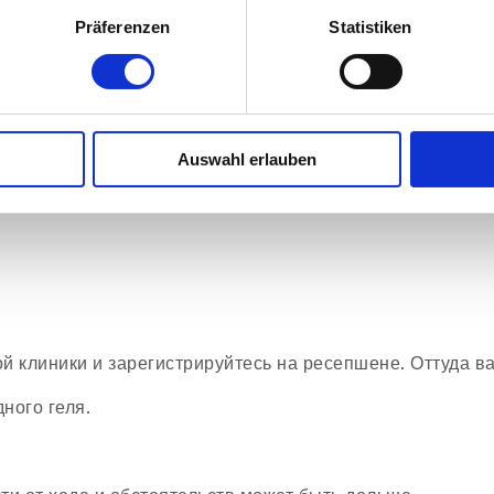
Präferenzen
Statistiken
быть усталым к моменту обследования, чтобы он 
емя дневного сна). Пожалуйста, не позволяйте ваш
вовать). Младенцы должны быть сыты перед обсле
вовать себя комфортно (медвежонок, одеяльце, со
Auswahl erlauben
я или книгу для чтения.
й клиники и зарегистрируйтесь на ресепшене. Оттуда в
ного геля.