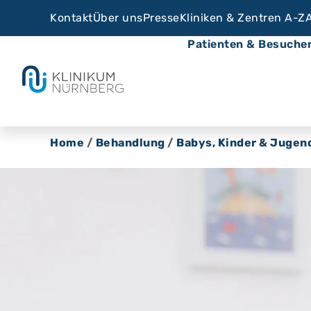
Kontakt
Über uns
Presse
Kliniken & Zentren A-Z
Patienten & Besuche
Home
/
Behandlung
/
Babys, Kinder & Jugen