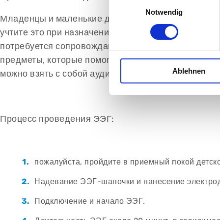
Einwilligungsauswahl
Notwendig
Младенцы и маленькие дети: Ваш ребенок должен 
учтите это при назначении времени (например, вр
потребуется сопровождающее лицо, чтобы бодрст
предметы, которые помогают вашему ребенку чувст
Ablehnen
можно взять с собой аудиокнигу для прослушивани
Процесс проведения ЭЭГ:
пожалуйста, пройдите в приемный покой детско
Надевание ЭЭГ-шапочки и нанесение электрод
Подключение и начало ЭЭГ.