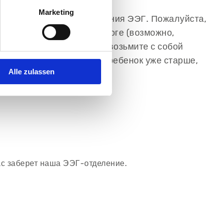
Marketing
смог заснуть для проведения ЭЭГ. Пожалуйста,
ему ребенку спать по дороге (возможно,
дованием. Пожалуйста, возьмите с собой
ска, молоко). Если ваш ребенок уже старше,
Alle zulassen
ас заберет наша ЭЭГ-отделение.