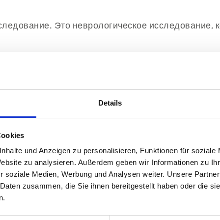
ледование. Это неврологическое исследование, к
Details
ической активности мозга. Эта запись мозговых в
ы достигаются в состоянии покоя с закрытыми гла
жет быть сложно так долго лежать спокойно. Поэт
Cookies
олько моментов:
nhalte und Anzeigen zu personalisieren, Funktionen für soziale
Website zu analysieren. Außerdem geben wir Informationen zu I
r soziale Medien, Werbung und Analysen weiter. Unsere Partner
 Daten zusammen, die Sie ihnen bereitgestellt haben oder die s
n.
о, чтобы братья и сестры не присутствовали на о