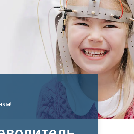
нам!
еводитель