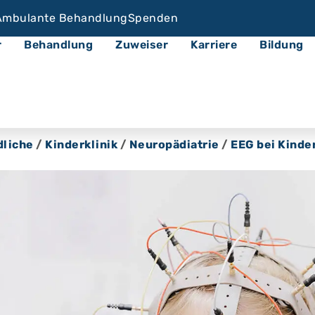
Ambulante Behandlung
Spenden
r
Behandlung
Zuweiser
Karriere
Bildung
dliche
/
Kinderklinik
/
Neuropädiatrie
/
EEG bei Kinde