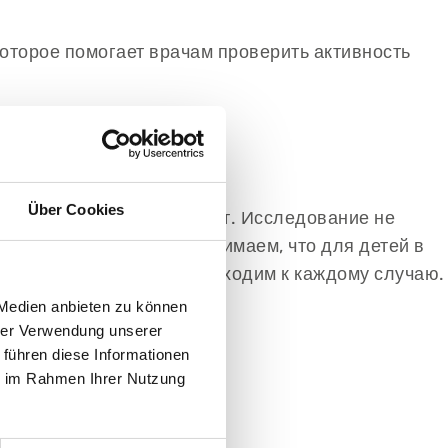
оторое помогает врачам проверить активность
Über Cookies
олн длится около 20 минут. Исследование не
зами или во сне. Мы понимаем, что для детей в
ому мы индивидуально подходим к каждому случаю.
 Medien anbieten zu können
hrer Verwendung unserer
 führen diese Informationen
ie im Rahmen Ihrer Nutzung
бследовании.