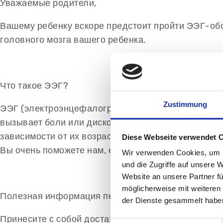
Уважаемые родители,
Вашему ребенку вскоре предстоит пройти ЭЭГ-обс
головного мозга вашего ребенка.
Что такое ЭЭГ?
Zustimmung
ЭЭГ (электроэнцефалография) – это запись электр
вызывает боли или дискомфорта. Лучшие результат
зависимости от их возраста и уровня развития мо
Diese Webseite verwendet 
Вы очень поможете нам, если заранее учтете неск
Wir verwenden Cookies, um I
und die Zugriffe auf unsere 
Website an unsere Partner fü
möglicherweise mit weiteren
Полезная информация перед ЭЭГ:
der Dienste gesammelt habe
Принесите с собой достаточно времени. Желательн