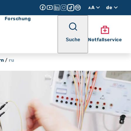
A
de
A
Forschung
Notfallservice
Suche
rn
/
ru