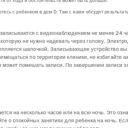
ти от хода и обстоятельств может быть дольше.
тесь с ребенком в дом D. Там с вами обсудят результа
аписывается с видеонаблюдением не менее 24 час
 которую не нужно надевать через голову. Электр
репляется шапочкой. Записывающее устройство вы и
мещаться по территории клиники, но избегайте ак
то может помешать записи. По завершении записи 
ется на несколько часов или на всю ночь. Это озна
йте о спокойных занятиях для ребенка на ночь. Ес