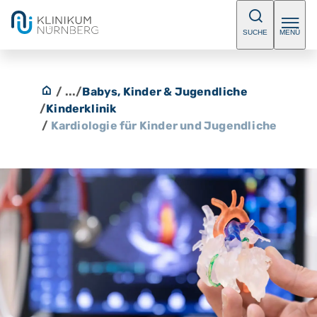
SUCHE
MENÜ
/ ...
/
Babys, Kinder & Jugendliche
/
Kinderklinik
/
Kardiologie für Kinder und Jugendliche