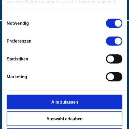
weiteren Daten zusammen, die Sie ihnen bereitgestellt
Folgen Sie uns:
haben oder die sie im Rahmen Ihrer Nutzung der Dienste
gesammelt haben.
Einwilligungsauswahl
Notwendig
Anfahrt und Lageplan
Präferenzen
A.R.Z. Ambulantes Rehabilitationszentrum
ABC Ambulantes BehandlungsCentrum
Statistiken
Klinikum Nürnberg
Krankenhäuser Nürnberger Land
Marketing
Beliebte Seiten
Alle zulassen
Karriere
Kliniken und Zentren von A-Z
Auswahl erlauben
Stationen