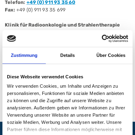
Telefon:
+49 (0) 911 93 35 60
Fax:
+49 (0) 911 93 35 699
Klinik für Radioonkologie und Strahlentherapie
Klinikum Nürnberg, Campus Nord
Prof.-Ernst-Nathan-Str. 1
90419 Nürnberg
Zustimmung
Details
Über Cookies
E-Mail:
info@nordstrahl.de
Diese Webseite verwendet Cookies
Wir verwenden Cookies, um Inhalte und Anzeigen zu
Telefon:
+49 (0) 911 933 56 0
personalisieren, Funktionen für soziale Medien anbieten
Fax:
+49 (0) 911 933 56 99
zu können und die Zugriffe auf unsere Website zu
analysieren. Außerdem geben wir Informationen zu Ihrer
Verwendung unserer Website an unsere Partner für
soziale Medien, Werbung und Analysen weiter. Unsere
Partner führen diese Informationen möglicherweise mit