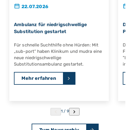
22.07.2026
Ambulanz für niedrigschwellige
Dru
Substitution gestartet
PM
Für schnelle Suchthilfe ohne Hürden: Mit
Das
„sub-port“ haben Klinikum und mudra eine
For
neue niedrigschwellige
"Ev
Substitutionsambulanz gestartet.
in 
Mehr erfahren
1 / 9
Zum Newsarchiv