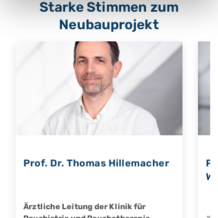
Starke Stimmen zum
Neubauprojekt
Prof. Dr. Thomas Hillemacher
Pr
Wa
Ärztliche Leitung der Klinik für