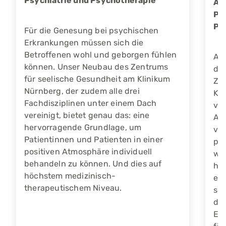
Psychiatrie und Psychotherapie
Ärz
Ps
Ps
Für die Genesung bei psychischen
Erkrankungen müssen sich die
Betroffenen wohl und geborgen fühlen
Als
können. Unser Neubau des Zentrums
dra
für seelische Gesundheit am Klinikum
Zen
Nürnberg, der zudem alle drei
Ko
Fachdisziplinen unter einem Dach
ver
vereinigt, bietet genau das: eine
Ang
hervorragende Grundlage, um
vo
Patientinnen und Patienten in einer
ps
positiven Atmosphäre individuell
wir
behandeln zu können. Und dies auf
häu
höchstem medizinisch-
ein
therapeutischem Niveau.
so
den
Erk