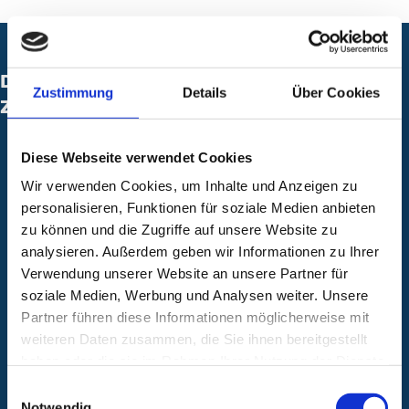
Das Zentrum für seelische Gesundheit in
Zustimmung
Details
Über Cookies
Zahlen
Rund 180 Betten und 110 tagesklinische Plätze
Diese Webseite verwendet Cookies
Rund 12.500 m² Nutzfläche bzw. ca. 24.000 m²
Wir verwenden Cookies, um Inhalte und Anzeigen zu
Bruttogeschossfläche
personalisieren, Funktionen für soziale Medien anbieten
zu können und die Zugriffe auf unsere Website zu
Fünfgeschossiges Gebäude mit Innenhöfen und
analysieren. Außerdem geben wir Informationen zu Ihrer
begrünte Außenanlagen
Verwendung unserer Website an unsere Partner für
soziale Medien, Werbung und Analysen weiter. Unsere
Anbindung an das unterirdische
Partner führen diese Informationen möglicherweise mit
Versorgungssystem des Campus Nord
weiteren Daten zusammen, die Sie ihnen bereitgestellt
haben oder die sie im Rahmen Ihrer Nutzung der Dienste
1.250 m² Therapiefläche mit 42
gesammelt haben.
Einwilligungsauswahl
Gruppentherapieräumen und 71
Notwendig