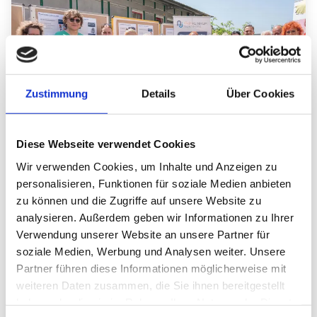
Zustimmung
Details
Über Cookies
Diese Webseite verwendet Cookies
Wir verwenden Cookies, um Inhalte und Anzeigen zu
personalisieren, Funktionen für soziale Medien anbieten
13.07.2026
zu können und die Zugriffe auf unsere Website zu
analysieren. Außerdem geben wir Informationen zu Ihrer
Frizzi-Projekt wird mit Friedl Schöller-Preis
Verwendung unserer Website an unsere Partner für
ausgezeichnet
soziale Medien, Werbung und Analysen weiter. Unsere
Partner führen diese Informationen möglicherweise mit
Die Theo und Friedl Schöller-Stiftung fördert in
weiteren Daten zusammen, die Sie ihnen bereitgestellt
diesem Jahr 18 Projekte aus Kindermedizin und
haben oder die sie im Rahmen Ihrer Nutzung der Dienste
Geburtshilfe - darunter das Frizzi-Projekt.