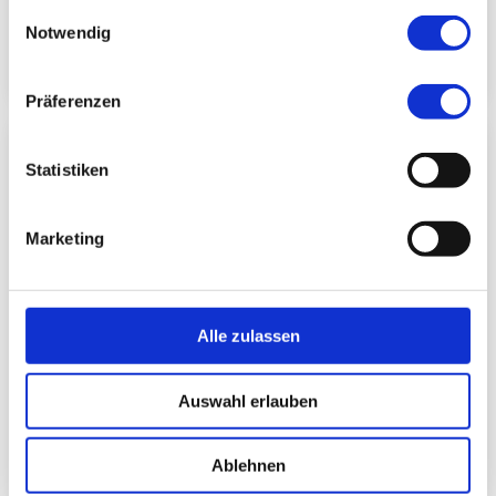
gesammelt haben.
Einwilligungsauswahl
Notwendig
Weiterlesen
Präferenzen
Statistiken
Marketing
Alle zulassen
Auswahl erlauben
09.07.2026
Ablehnen