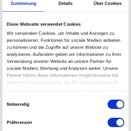
Zustimmung
Details
Über Cookies
Diese Webseite verwendet Cookies
Wir verwenden Cookies, um Inhalte und Anzeigen zu
personalisieren, Funktionen für soziale Medien anbieten
Abteilungen des Bereichs
zu können und die Zugriffe auf unsere Website zu
analysieren. Außerdem geben wir Informationen zu Ihrer
Verwendung unserer Website an unsere Partner für
Controlling
Ei
soziale Medien, Werbung und Analysen weiter. Unsere
Partner führen diese Informationen möglicherweise mit
weiteren Daten zusammen, die Sie ihnen bereitgestellt
Mehr erfahren
haben oder die sie im Rahmen Ihrer Nutzung der Dienste
gesammelt haben.
Einwilligungsauswahl
Notwendig
Präferenzen
1 / 7