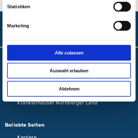
Statistiken
Marketing
Folgen Sie uns:
Alle zulassen
Anfahrt und Lageplan
Auswahl erlauben
A.R.Z. Ambulantes Rehabilitationszentrum
ABC Ambulantes BehandlungsCentrum
Ablehnen
Klinikum Nürnberg
Krankenhäuser Nürnberger Land
Beliebte Seiten
Karriere